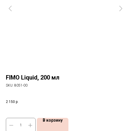
FIMO Liquid, 200 мл
M
в
SKU:
8051-00
SK
ло-
Выс
2 150
р.
1 6
В корзину