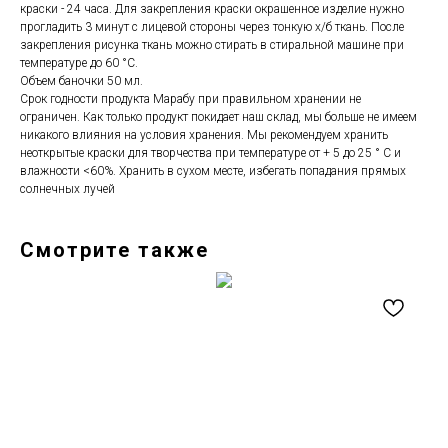
краски - 24 часа. Для закрепления краски окрашенное изделие нужно
прогладить 3 минут с лицевой стороны через тонкую х/б ткань. После
закрепления рисунка ткань можно стирать в стиральной машине при
температуре до 60 °С.
Объем баночки 50 мл.
Срок годности продукта Марабу при правильном хранении не
ограничен. Как только продукт покидает наш склад, мы больше не имеем
никакого влияния на условия хранения. Мы рекомендуем хранить
неоткрытые краски для творчества при температуре от + 5 до 25 ° C и
влажности <60%. Хранить в сухом месте, избегать попадания прямых
солнечных лучей
Смотрите также