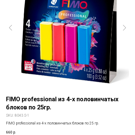
FIMO professional из 4-х половинчатых
FI
блоков по 25гр.
SK
FIM
SKU:
8043 S-1
тре
FIMO professional из 4-х половинчатых блоков по 25 гр.
92
NB
660
р.
цве