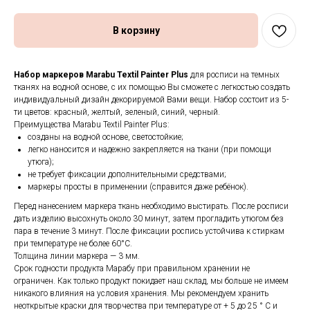
В корзину
Набор маркеров Marabu Textil Painter Plus
для росписи на темных
тканях на водной основе, с их помощью Вы сможете с легкостью создать
индивидуальный дизайн декорируемой Вами вещи. Набор состоит из 5-
ти цветов: красный, желтый, зеленый, синий, черный.
Преимущества Marabu Textil Painter Plus:
созданы на водной основе, светостойкие;
легко наносится и надежно закрепляется на ткани (при помощи
утюга);
не требует фиксации дополнительными средствами;
маркеры просты в применении (справится даже ребёнок).
Перед нанесением маркера ткань необходимо выстирать. После росписи
дать изделию высохнуть около 30 минут, затем прогладить утюгом без
пара в течение 3 минут. После фиксации роспись устойчива к стиркам
при температуре не более 60°С.
Толщина линии маркера — 3 мм.
Срок годности продукта Марабу при правильном хранении не
ограничен. Как только продукт покидает наш склад, мы больше не имеем
никакого влияния на условия хранения. Мы рекомендуем хранить
неоткрытые краски для творчества при температуре от + 5 до 25 ° C и