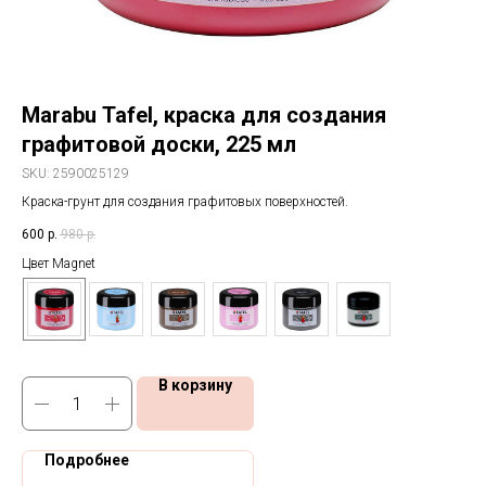
Marabu Tafel, краска для создания
F
графитовой доски, 225 мл
SK
Наб
SKU:
2590025129
спе
Краска-грунт для создания графитовых поверхностей.
1 0
600
р.
980
р.
На
Цвет Magnet
В корзину
Подробнее