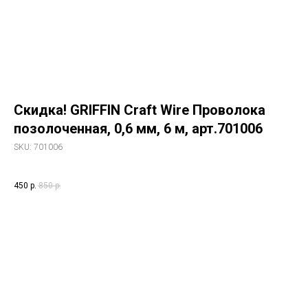
Скидка! GRIFFIN Craft Wire Проволока
FI
позолоченная, 0,6 мм, 6 м, арт.701006
SK
FIM
SKU:
701006
тре
92
NB
450
р.
850
р.
цве