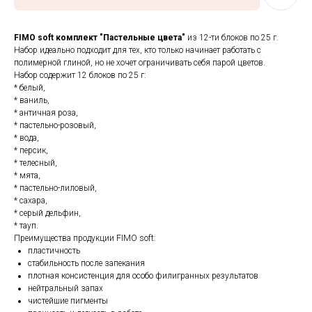
FIMO soft комплект
"Пастельные цвета"
из 12-ти блоков по 25 г.
Набор идеально подходит для тех, кто только начинает работать с
полимерной глиной, но не хочет ограничивать себя парой цветов.
Набор содержит 12 блоков по 25 г:
* белый,
* ваниль,
* античная роза,
* пастельно-розовый,
* вода,
* персик,
* телесный,
* мята,
* пастельно-лиловый,
* сахара,
* серый дельфин,
* тауп.
Преимущества продукции FIMO soft:
пластичность
стабильность после запекания
плотная консистенция для особо филигранных результатов
нейтральный запах
чистейшие пигменты